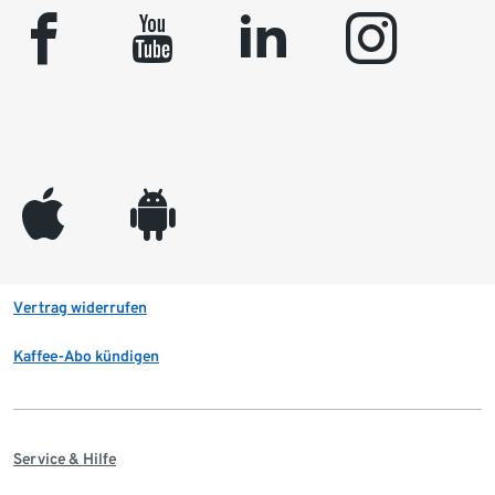
facebook
youtube
linkedin
instagram
appleinc
android
Vertrag widerrufen
Kaffee-Abo kündigen
Service & Hilfe