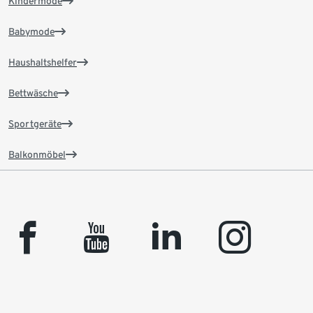
Kindermode
Babymode
Haushaltshelfer
Bettwäsche
Sportgeräte
Balkonmöbel
facebook
youtube
linkedin
instagram