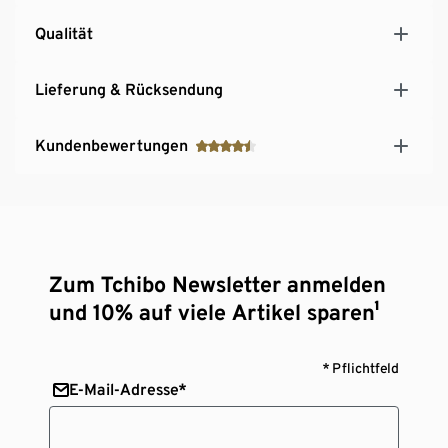
Microfleece-Futter mit Antipilling-Ausrüstung –
verhindert die Bildung von Faserknötchen
Qualität
Verdeckter Reißverschluss vorne mit
Windschutzleiste und Kinnschutz
Lieferung & Rücksendung
Ärmelabschluss mit weicher, warmer Rippstulpe,
weitenregulierbar durch Klettleiste
Kundenbewertungen
Abknöpfbare Kapuze
Beschreibbares Namensschild
Mit dekorativen Refklekorelementen
Zum Tchibo Newsletter anmelden
und 10% auf viele Artikel sparen¹
* Pflichtfeld
E-Mail-Adresse*