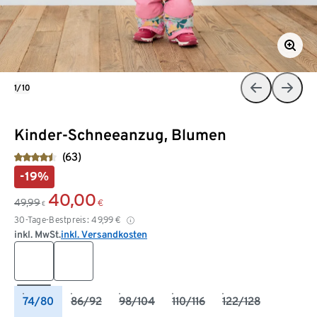
1/10
Kinder-Schneeanzug, Blumen
(63)
-19%
40,00
49,99
€
€
30-Tage-Bestpreis:
49,99
€
inkl. MwSt.
inkl. Versandkosten
74/80
86/92
98/104
110/116
122/128