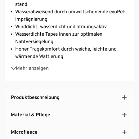
stand
Wasserabweisend durch umweltschonende evoPel-
Imprägnierung
Winddicht, wasserdicht und atmungsaktiv
Wasserdichte Tapes innen zur optimalen
Nahtversiegelung
Hoher Tragekomfort durch weiche, leichte und
wärmende Wattierung
Weiches und wärmendes Microfleece-Futter im
Mehr anzeigen
oberen Bereich, Kapuze und Taschen
Verstärkte Einsätze aus Oxford-Gewebe an Knien
und Gesäß
Ärmel und Hosenbeine mit glattem Taftfutter zum
Produktbeschreibung
einfachen An- und Ausziehen
Optimaler Nässeschutz durch elastischen
Material & Pflege
Schneefang innen am Beinende
Seitlicher Reißverschluss am Beinabschluss zum
Microfleece
einfachen An- und Ausziehen