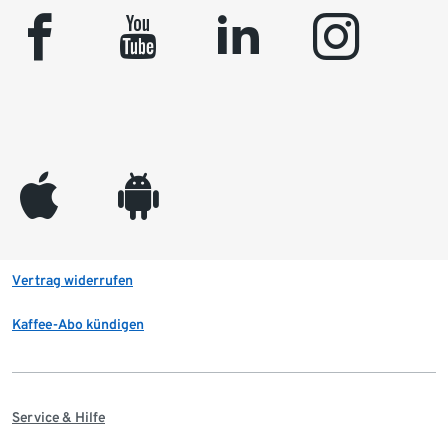
facebook
youtube
linkedin
instagram
appleinc
android
Vertrag widerrufen
Kaffee-Abo kündigen
Service & Hilfe