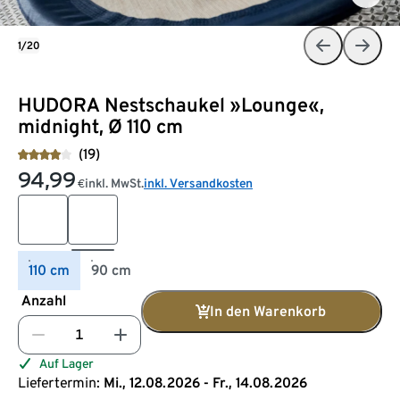
1/20
HUDORA Nestschaukel »Lounge«,
midnight, Ø 110 cm
(19)
94,99
inkl. MwSt.
inkl. Versandkosten
€
110 cm
90 cm
Anzahl
In den Warenkorb
Auf Lager
Liefertermin:
Mi., 12.08.2026 - Fr., 14.08.2026