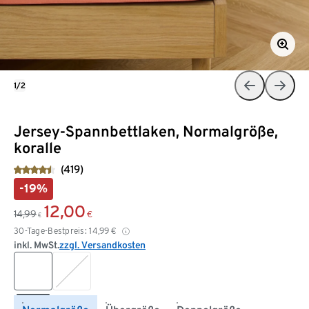
1/2
Jersey-Spannbettlaken, Normalgröße,
koralle
(419)
-19%
12,00
14,99
€
€
30-Tage-Bestpreis:
14,99
€
inkl. MwSt.
zzgl. Versandkosten