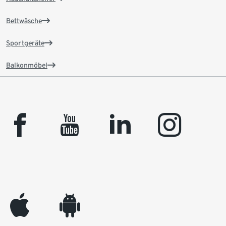
Bettwäsche
Sportgeräte
Balkonmöbel
facebook
youtube
linkedin
instagram
appleinc
android