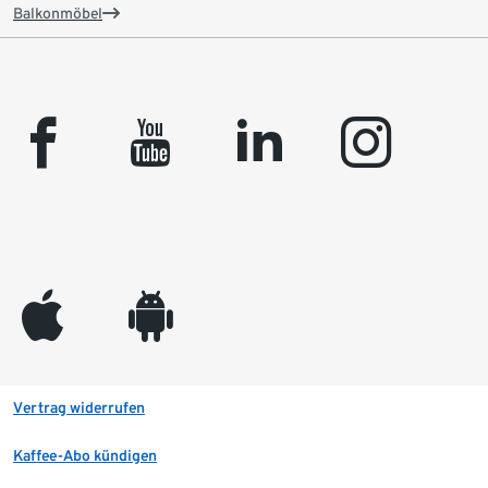
Balkonmöbel
facebook
youtube
linkedin
instagram
appleinc
android
Vertrag widerrufen
Kaffee-Abo kündigen