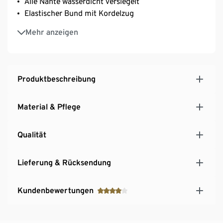
Alle Nähte wasserdicht versiegelt
Elastischer Bund mit Kordelzug
2 seitliche Reißverschlusstaschen
Mehr anzeigen
Klettverschluss am Bein zur Weitenregulierung
Mesh-Innenfutter für ein angenehmes Körperklima
Mit reflektierenden Designelementen am unteren
Bein
Produktbeschreibung
Material & Pflege
Qualität
Lieferung & Rücksendung
Kundenbewertungen