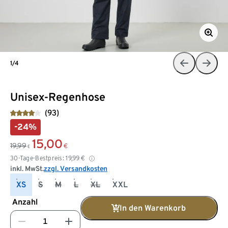
1/4
Unisex-Regenhose
(93)
-24%
15,00
19,99
€
€
30-Tage-Bestpreis:
19,99
€
inkl. MwSt.
zzgl. Versandkosten
XS
S
M
L
XL
XXL
Anzahl
In den Warenkorb