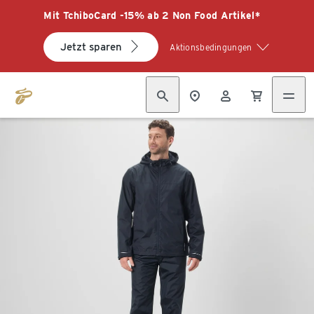
Mit TchiboCard -15% ab 2 Non Food Artikel*
Jetzt sparen
Aktionsbedingungen