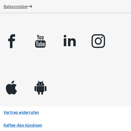
Balkonmöbel
facebook
youtube
linkedin
instagram
appleinc
android
Vertrag widerrufen
Kaffee-Abo kündigen