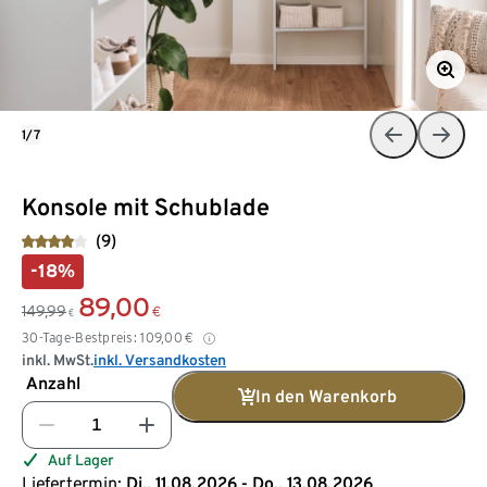
1/7
Konsole mit Schublade
(9)
-18%
89,00
149,99
€
€
30-Tage-Bestpreis:
109,00
€
inkl. MwSt.
inkl. Versandkosten
Anzahl
In den Warenkorb
Auf Lager
Liefertermin:
Di., 11.08.2026 - Do., 13.08.2026