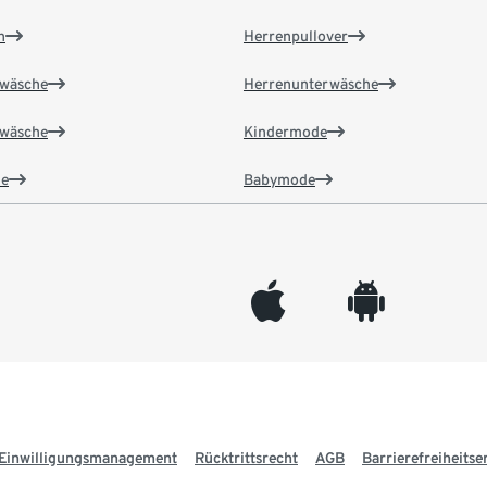
n
Herrenpullover
wäsche
Herrenunterwäsche
wäsche
Kindermode
e
Babymode
appleinc
android
Einwilligungsmanagement
Rücktrittsrecht
AGB
Barrierefreiheitse