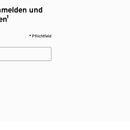
nmelden und
en¹
* Pflichtfeld