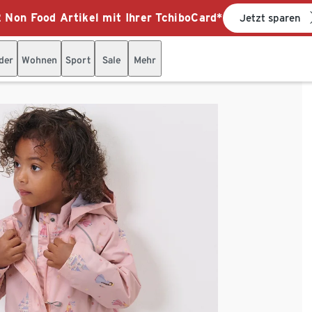
 Non Food Artikel mit Ihrer TchiboCard*
Jetzt sparen
der
Wohnen
Sport
Sale
Mehr