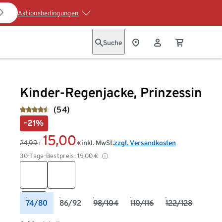
Aktionsbedingungen
Suche
Kinder-Regenjacke, Prinzessin
(54)
-21%
15,00
24,99
inkl. MwSt.
zzgl. Versandkosten
€
€
30-Tage-Bestpreis:
19,00
€
74/80
86/92
98/104
110/116
122/128