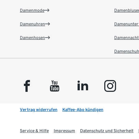
Damenmode
Damenbluse
Damenuhren
Damenunter
Damenhosen
Damennacht
Damenschuh
facebook
youtube
linkedin
instagram
Vertrag widerrufen
Kaffee-Abo kündigen
Service & Hilfe
Impressum
Datenschutz und Sicherheit