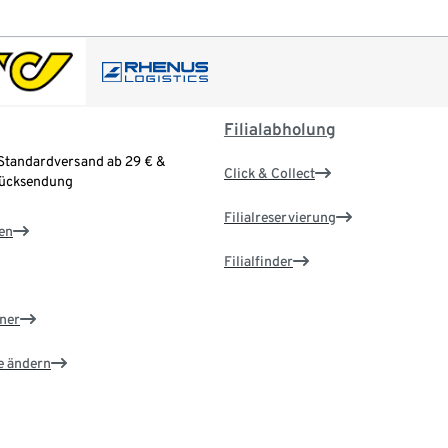
Filialabholung
Standardversand ab 29 € &
Click & Collect
Rücksendung
Filialreservierung
en
Filialfinder
ner
e ändern