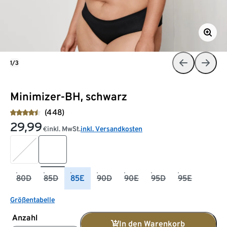
1/3
Minimizer-BH, schwarz
(448)
29,99
inkl. MwSt.
inkl. Versandkosten
€
80D
85D
85E
90D
90E
95D
95E
Größentabelle
Anzahl
In den Warenkorb