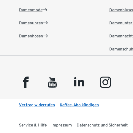
Damenmode
Damenbluse
Damenuhren
Damenunter
Damenhosen
Damennacht
Damenschuh
facebook
youtube
linkedin
instagram
Vertrag widerrufen
Kaffee-Abo kündigen
Service & Hilfe
Impressum
Datenschutz und Sicherheit