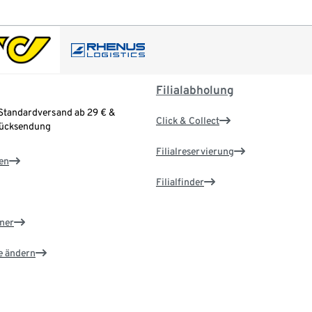
Filialabholung
Standardversand ab 29 € &
Click & Collect
Rücksendung
Filialreservierung
en
Filialfinder
ner
e ändern