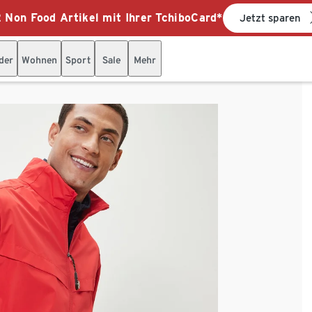
 Non Food Artikel mit Ihrer TchiboCard*
Jetzt sparen
der
Wohnen
Sport
Sale
Mehr