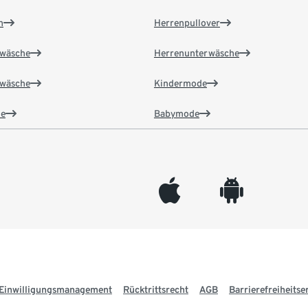
n
Herrenpullover
wäsche
Herrenunterwäsche
wäsche
Kindermode
e
Babymode
appleinc
android
Einwilligungsmanagement
Rücktrittsrecht
AGB
Barrierefreiheitse