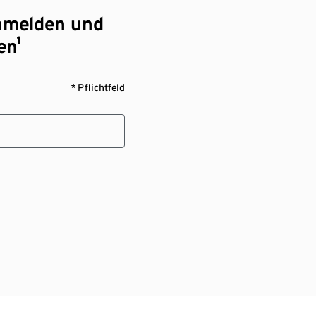
nmelden und
en¹
* Pflichtfeld