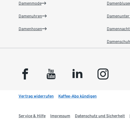
Damenmode
Damenbluse
Damenuhren
Damenunter
Damenhosen
Damennacht
Damenschuh
facebook
youtube
linkedin
instagram
Vertrag widerrufen
Kaffee-Abo kündigen
Service & Hilfe
Impressum
Datenschutz und Sicherheit