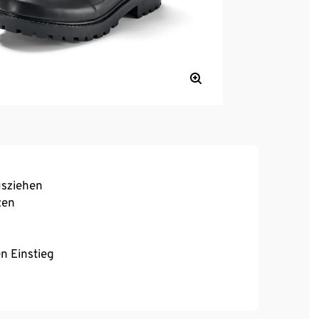
usziehen
zen
n Einstieg