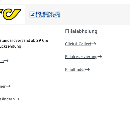
Filialabholung
Standardversand ab 29 € &
Click & Collect
Rücksendung
Filialreservierung
en
Filialfinder
ner
e ändern