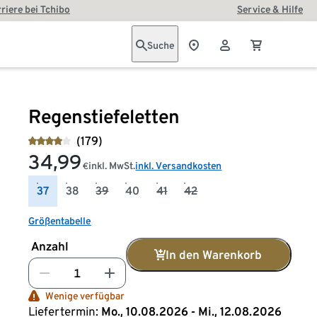
riere bei Tchibo
Service & Hilfe
Suche
Regenstiefeletten
(179)
34,99
inkl. MwSt.
inkl. Versandkosten
€
37
38
39
40
41
42
Größentabelle
Anzahl
In den Warenkorb
Wenige verfügbar
Liefertermin:
Mo., 10.08.2026 - Mi., 12.08.2026