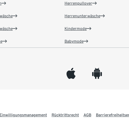
n
Herrenpullover
wäsche
Herrenunterwäsche
wäsche
Kindermode
e
Babymode
appleinc
android
Einwilligungsmanagement
Rücktrittsrecht
AGB
Barrierefreiheitse