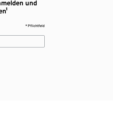
nmelden und
en¹
* Pflichtfeld