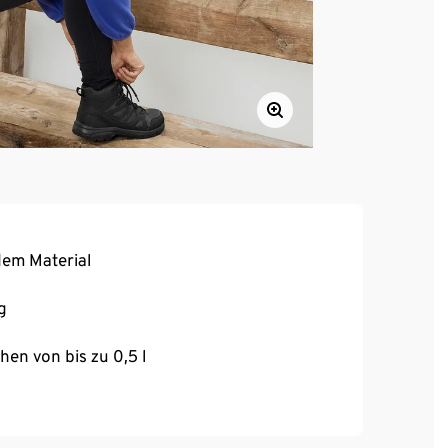
em Material
g
hen von bis zu 0,5 l
e
hlusstasche
en Sitz