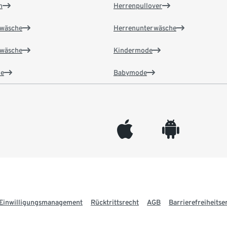
n
Herrenpullover
wäsche
Herrenunterwäsche
wäsche
Kindermode
e
Babymode
appleinc
android
Einwilligungsmanagement
Rücktrittsrecht
AGB
Barrierefreiheitse