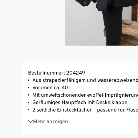
Bestellnummer: 204249
Aus strapazierfähigem und wasserabweisend
Volumen ca. 40 l
Mit umweltschonender evoPel-Imprägnierun
Geräumiges Hauptfach mit Deckelklappe
2 seitliche Einsteckfächer – passend für Flasc
Mit Reißverschlusstasche in der Deckelklapp
Mehr anzeigen
Längenverstellbarer Hüftgurt mit Reißversc
Längenverstellbarer Brustgurt für einen fest