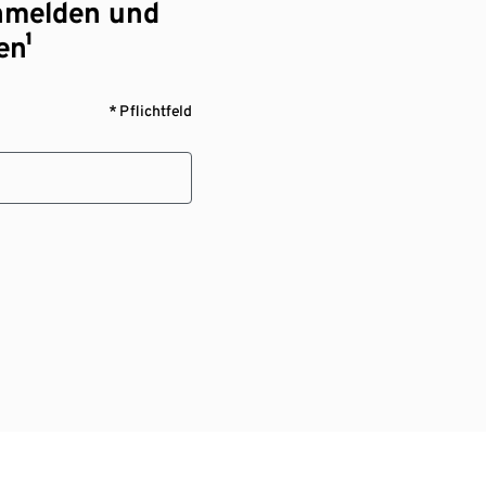
nmelden und
en¹
* Pflichtfeld