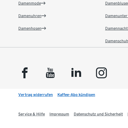
Damenmode
Damenbluse
Damenuhren
Damenunter
Damenhosen
Damennacht
Damenschuh
facebook
youtube
linkedin
instagram
Vertrag widerrufen
Kaffee-Abo kündigen
Service & Hilfe
Impressum
Datenschutz und Sicherheit