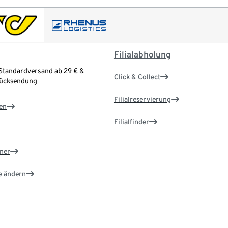
Filialabholung
Standardversand ab 29 € &
Click & Collect
Rücksendung
Filialreservierung
en
Filialfinder
ner
e ändern