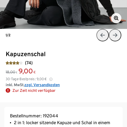
1/2
Kapuzenschal
(74)
9,00
18,00
€
€
30-Tage-Bestpreis:
9,00
€
inkl. MwSt.
zzgl. Versandkosten
Zur Zeit nicht verfügbar
Bestellnummer: 192044
2 in 1: locker sitzende Kapuze und Schal in einem