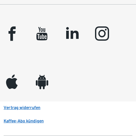
facebook
youtube
linkedin
instagram
appleinc
android
Vertrag widerrufen
Kaffee-Abo kündigen