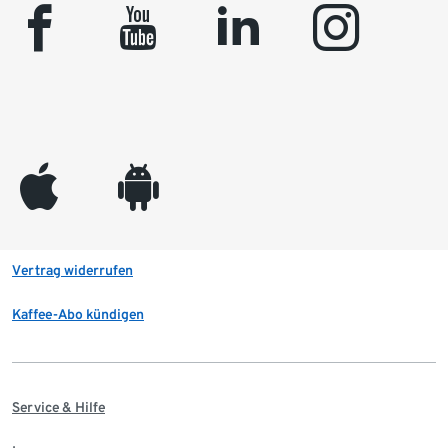
facebook
youtube
linkedin
instagram
appleinc
android
Vertrag widerrufen
Kaffee-Abo kündigen
Service & Hilfe