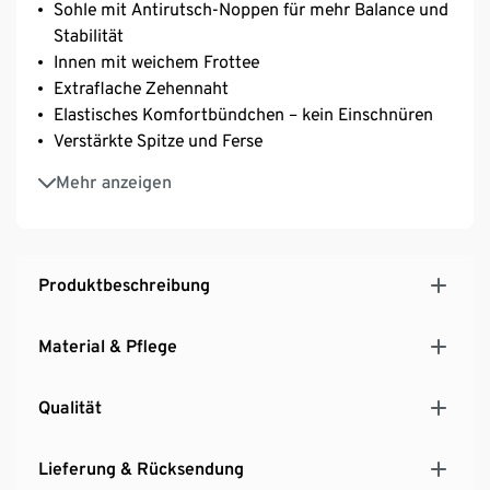
Sohle mit Antirutsch-Noppen für mehr Balance und
Stabilität
Innen mit weichem Frottee
Extraflache Zehennaht
Elastisches Komfortbündchen – kein Einschnüren
Verstärkte Spitze und Ferse
Mit Markenelasthan: formbeständig, perfekter Sitz,
Mehr anzeigen
hoher Tragekomfort
Weiche Qualität mit hohem Baumwollanteil
Mit recyceltem Material
Produktbeschreibung
Material & Pflege
Qualität
Lieferung & Rücksendung