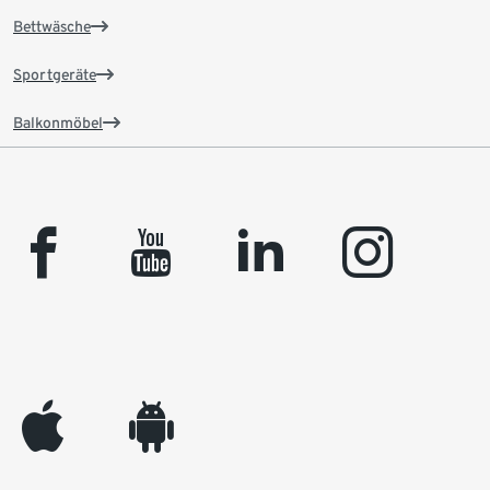
Bettwäsche
Sportgeräte
Balkonmöbel
facebook
youtube
linkedin
instagram
appleinc
android