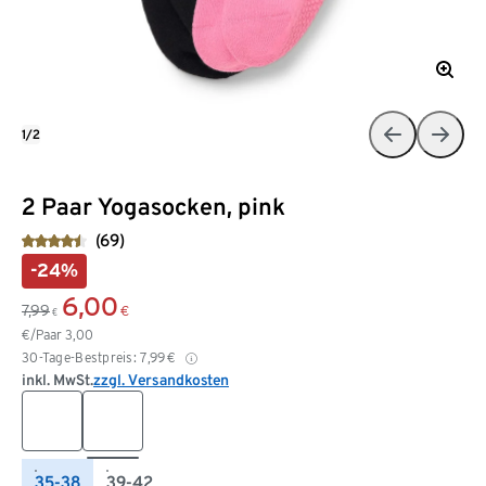
1/2
2 Paar Yogasocken, pink
(69)
-24%
6,00
7,99
€
€
€/Paar
3,00
30-Tage-Bestpreis:
7,99
€
inkl. MwSt.
zzgl. Versandkosten
35-38
39-42