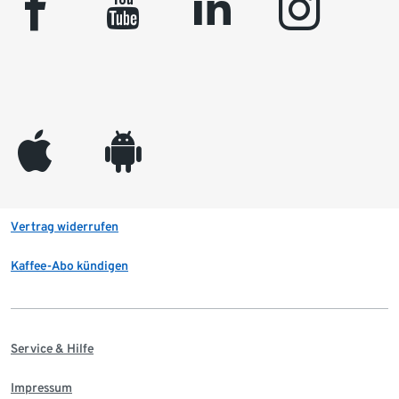
facebook
youtube
linkedin
instagram
appleinc
android
Vertrag widerrufen
Kaffee-Abo kündigen
Service & Hilfe
Impressum