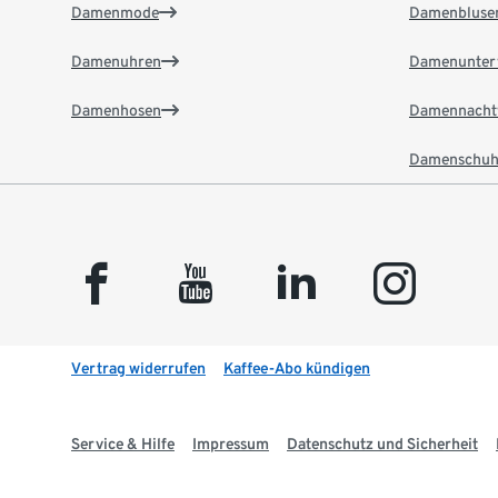
Damenmode
Damenbluse
Damenuhren
Damenunter
Damenhosen
Damennacht
Damenschuh
facebook
youtube
linkedin
instagram
Vertrag widerrufen
Kaffee-Abo kündigen
Service & Hilfe
Impressum
Datenschutz und Sicherheit