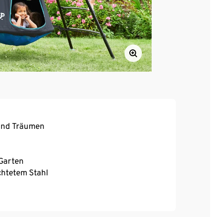
und Träumen
 Garten
chtetem Stahl
ehr Licht