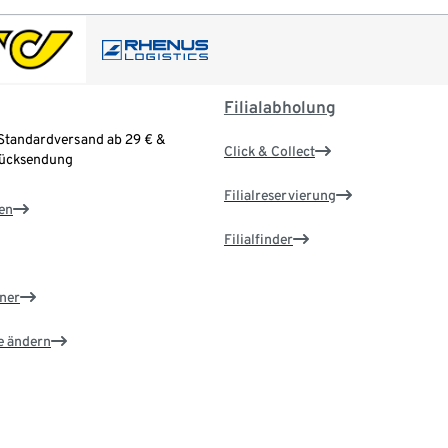
Filialabholung
Standardversand ab 29 € &
Click & Collect
Rücksendung
Filialreservierung
en
Filialfinder
ner
e ändern