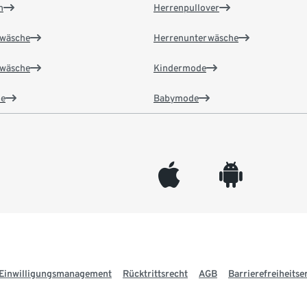
n
Herrenpullover
wäsche
Herrenunterwäsche
wäsche
Kindermode
e
Babymode
appleinc
android
Einwilligungsmanagement
Rücktrittsrecht
AGB
Barrierefreiheitse