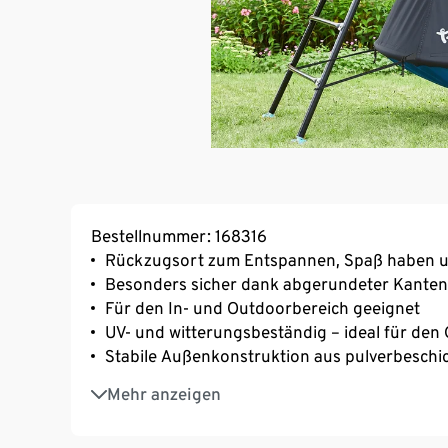
Bestellnummer: 168316
Rückzugsort zum Entspannen, Spaß haben 
Besonders sicher dank abgerundeter Kanten
Für den In- und Outdoorbereich geeignet
UV- und witterungsbeständig – ideal für den
Stabile Außenkonstruktion aus pulverbeschi
Integriertes Mesh-Moskitonetz-Fenster für m
Mehr anzeigen
Verschließbare Tür
Innendurchmesser Sitz ca. 111 cm