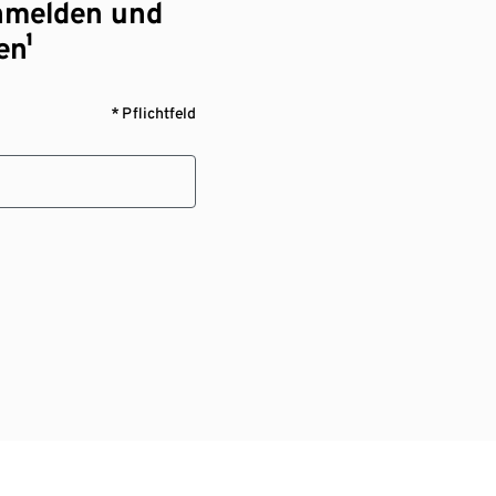
nmelden und
en¹
* Pflichtfeld