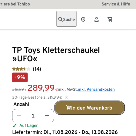
riere bei Tchibo
Service & Hilfe
Suche
TP Toys Kletterschaukel
»UFO«
(14)
-9%
289,99
319,99
inkl. MwSt.
inkl. Versandkosten
€
€
30-Tage-Bestpreis:
319,99
€
Anzahl
In den Warenkorb
Auf Lager
Liefertermin:
Di., 11.08.2026 - Do., 13.08.2026