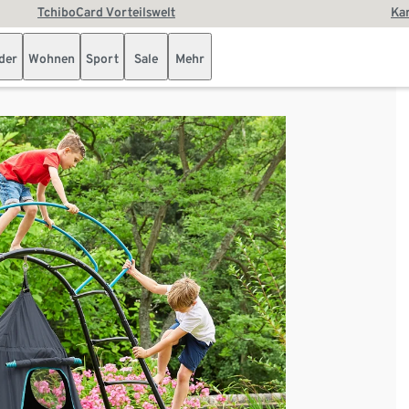
TchiboCard Vorteilswelt
Kar
der
Wohnen
Sport
Sale
Mehr