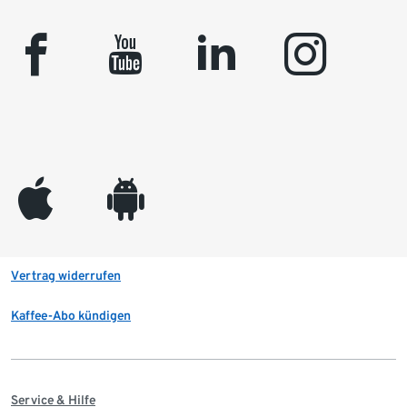
facebook
youtube
linkedin
instagram
appleinc
android
Vertrag widerrufen
Kaffee-Abo kündigen
Service & Hilfe