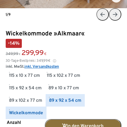
1/9
Wickelkommode »Alkmaar«
-14%
299,99
349,99
€
€
30-Tage-Bestpreis:
349,99
€
inkl. MwSt.
inkl. Versandkosten
115 x 10 x 77 cm
115 x 102 x 77 cm
115 x 92 x 54 cm
89 x 10 x 77 cm
89 x 102 x 77 cm
89 x 92 x 54 cm
Wickelkommode
Anzahl
In den Warenkorb