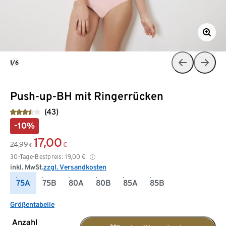
1/6
Push-up-BH mit Ringerrücken
(43)
-10%
17,00
24,99
€
€
30-Tage-Bestpreis:
19,00
€
inkl. MwSt.
zzgl. Versandkosten
75A
75B
80A
80B
85A
85B
Größentabelle
Anzahl