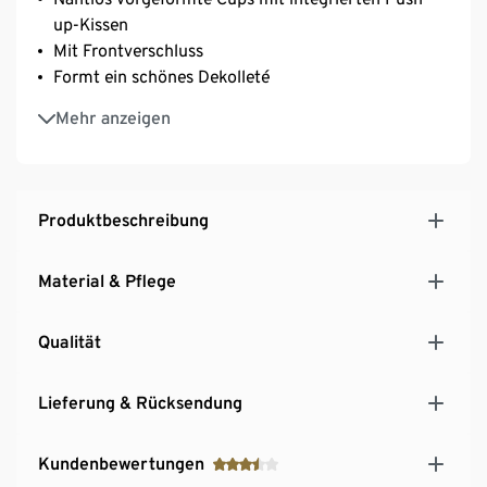
up-Kissen
Mit Frontverschluss
Formt ein schönes Dekolleté
Softe Microtouch-Qualität mit seidigem Glanz
Mehr anzeigen
Mit hochwertigem Markenelasthan für
Langlebigkeit und hohe Waschbeständigkeit
Längenverstellbare Träger
Produktbeschreibung
Material & Pflege
Qualität
Lieferung & Rücksendung
Kundenbewertungen