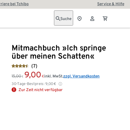
riere bei Tchibo
Service & Hilfe
Suche
Mitmachbuch »Ich springe
über meinen Schatten«
(7)
9,00
15,00
inkl. MwSt.
zzgl. Versandkosten
€
€
30-Tage-Bestpreis:
9,00
€
Zur Zeit nicht verfügbar