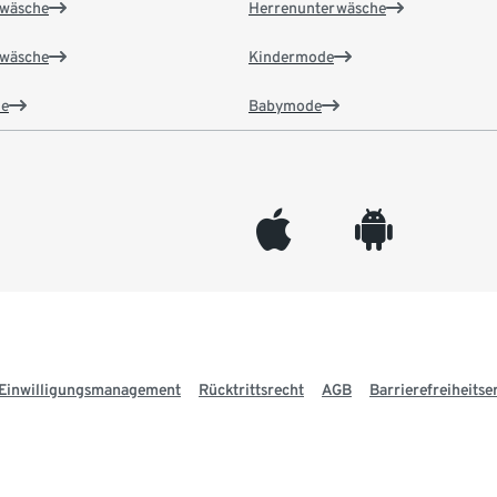
wäsche
Herrenunterwäsche
wäsche
Kindermode
e
Babymode
appleinc
android
Einwilligungsmanagement
Rücktrittsrecht
AGB
Barrierefreiheitse