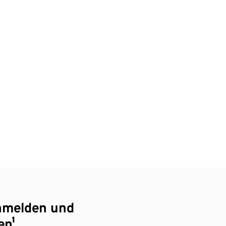
nmelden und
en¹