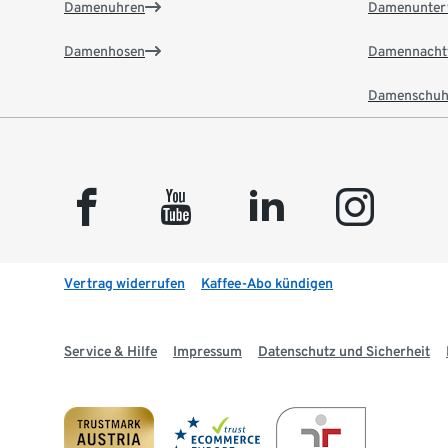
Damenuhren
Damenunter
Damenhosen
Damennacht
Damenschuh
facebook
youtube
linkedin
instagram
Vertrag widerrufen
Kaffee-Abo kündigen
Service & Hilfe
Impressum
Datenschutz und Sicherheit