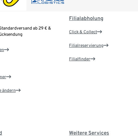
Filialabholung
Standardversand ab 29 € &
Click & Collect
Rücksendung
Filialreservierung
en
Filialfinder
ner
e ändern
d
Weitere Services