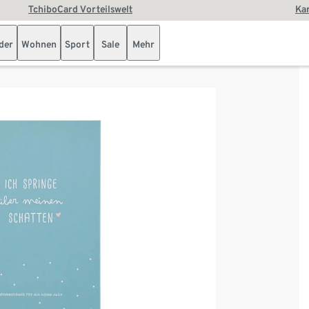
TchiboCard Vorteilswelt
Kar
der
Wohnen
Sport
Sale
Mehr