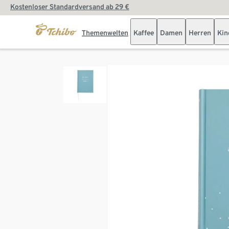
Kostenloser Standardversand ab 29 €
Themenwelten
Kaffee
Damen
Herren
Kin