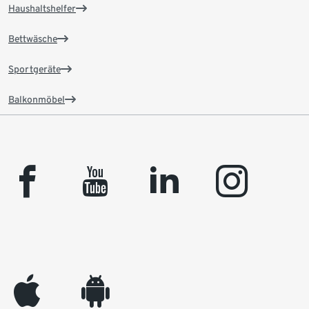
Haushaltshelfer
Bettwäsche
Sportgeräte
Balkonmöbel
facebook
youtube
linkedin
instagram
appleinc
android