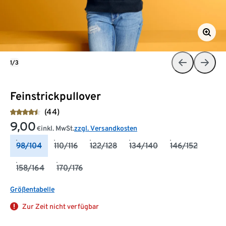
1/3
Feinstrickpullover
(44)
9,00
inkl. MwSt.
zzgl. Versandkosten
€
98/104
110/116
122/128
134/140
146/152
158/164
170/176
Größentabelle
Zur Zeit nicht verfügbar