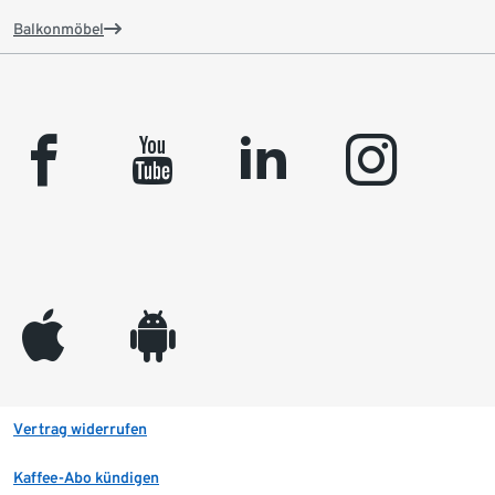
Balkonmöbel
facebook
youtube
linkedin
instagram
appleinc
android
Vertrag widerrufen
Kaffee-Abo kündigen