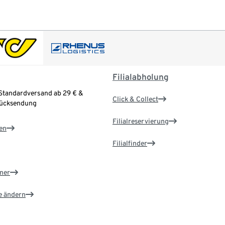
Filialabholung
Standardversand ab 29 € &
Click & Collect
Rücksendung
Filialreservierung
en
Filialfinder
ner
e ändern