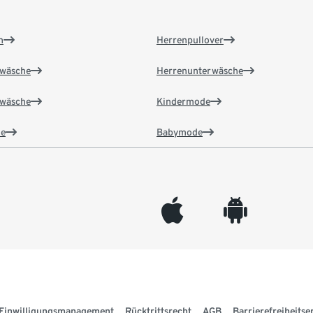
n
Herrenpullover
wäsche
Herrenunterwäsche
wäsche
Kindermode
e
Babymode
appleinc
android
Einwilligungsmanagement
Rücktrittsrecht
AGB
Barrierefreiheitse