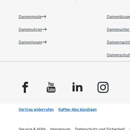
Damenmode
Damenbluse
Damenuhren
Damenunter
Damenhosen
Damennacht
Damenschuh
facebook
youtube
linkedin
instagram
Vertrag widerrufen
Kaffee-Abo kündigen
Service & Hilfe
Impressum
Datenschutz und Sicherheit