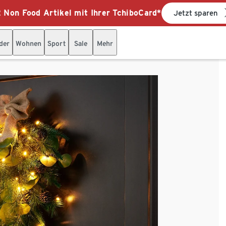
 Non Food Artikel mit Ihrer TchiboCard*
Jetzt sparen
der
Wohnen
Sport
Sale
Mehr