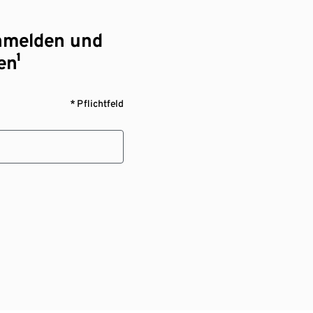
nmelden und
en¹
* Pflichtfeld