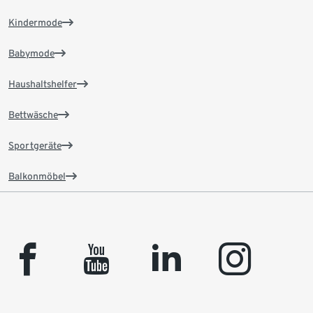
Kindermode
Babymode
Haushaltshelfer
Bettwäsche
Sportgeräte
Balkonmöbel
facebook
youtube
linkedin
instagram