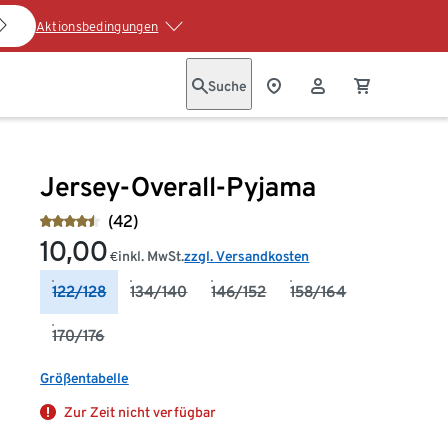
Aktionsbedingungen
Suche
Jersey-Overall-Pyjama
(42)
10,00
inkl. MwSt.
zzgl. Versandkosten
€
122/128
134/140
146/152
158/164
170/176
Größentabelle
Zur Zeit nicht verfügbar