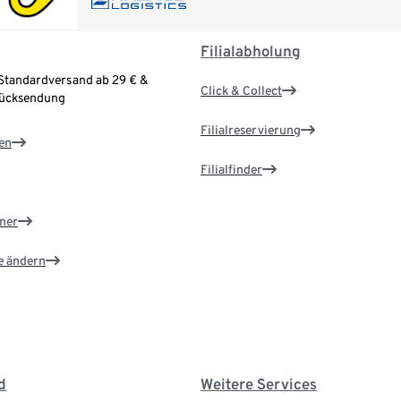
Filialabholung
Standardversand ab 29 € &
Click & Collect
Rücksendung
Filialreservierung
en
Filialfinder
ner
e ändern
d
Weitere Services