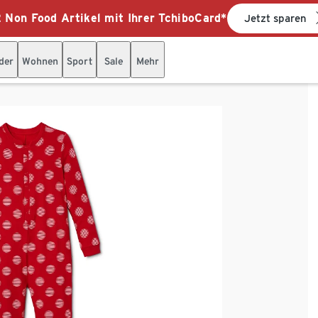
 Non Food Artikel mit Ihrer TchiboCard*
Jetzt sparen
der
Wohnen
Sport
Sale
Mehr