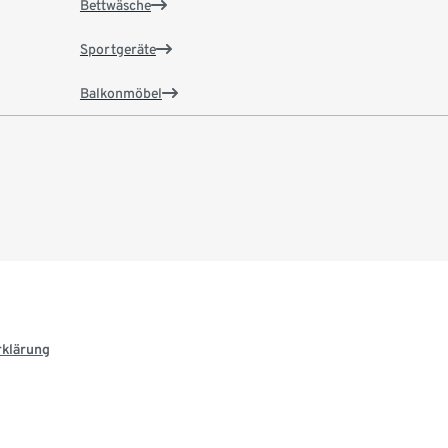
Bettwäsche
Sportgeräte
Balkonmöbel
rklärung