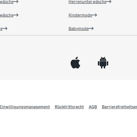
wäsche
Herrenunterwäsche
wäsche
Kindermode
e
Babymode
appleinc
android
Einwilligungsmanagement
Rücktrittsrecht
AGB
Barrierefreiheitse