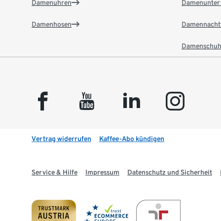
Damenuhren
Damenunter
Damenhosen
Damennacht
Damenschuh
facebook
youtube
linkedin
instagram
Vertrag widerrufen
Kaffee-Abo kündigen
Service & Hilfe
Impressum
Datenschutz und Sicherheit