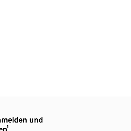
nmelden und
en¹