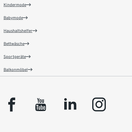
Kindermode
Babymode
Haushaltshelfer
Bettwäsche
Sportgeräte
Balkonmöbel
facebook
youtube
linkedin
instagram