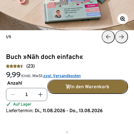
1/5
Buch »Näh doch einfach«
(23)
9,99
inkl. MwSt.
zzgl. Versandkosten
€
Anzahl
In den Warenkorb
Auf Lager
Liefertermin:
Di., 11.08.2026 - Do., 13.08.2026