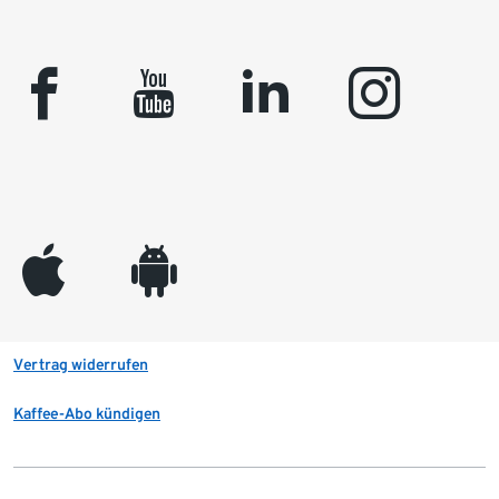
facebook
youtube
linkedin
instagram
appleinc
android
Vertrag widerrufen
Kaffee-Abo kündigen