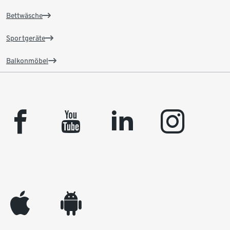
Bettwäsche
Sportgeräte
Balkonmöbel
facebook
youtube
linkedin
instagram
appleinc
android