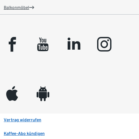
Balkonmöbel
facebook
youtube
linkedin
instagram
appleinc
android
Vertrag widerrufen
Kaffee-Abo kündigen