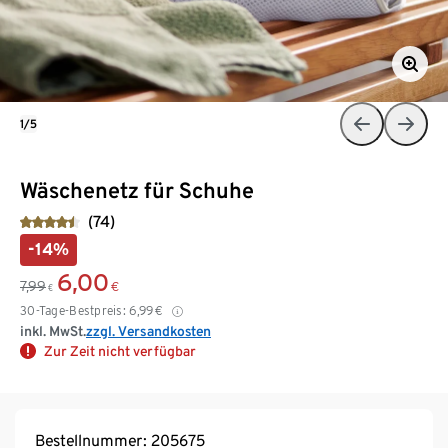
1/5
Wäschenetz für Schuhe
(74)
-14%
6,00
7,99
€
€
30-Tage-Bestpreis:
6,99
€
inkl. MwSt.
zzgl. Versandkosten
Zur Zeit nicht verfügbar
Bestellnummer: 205675