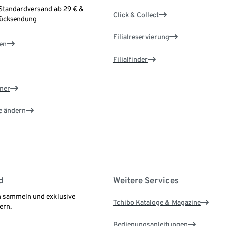
Standardversand ab 29 € &
Click & Collect
Rücksendung
Filialreservierung
en
Filialfinder
ner
e ändern
d
Weitere Services
 sammeln und exklusive
Tchibo Kataloge & Magazine
ern.
Bedienungsanleitungen