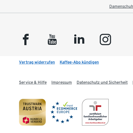
Damenschuh
facebook
youtube
linkedin
instagram
Vertrag widerrufen
Kaffee-Abo kündigen
Service & Hilfe
Impressum
Datenschutz und Sicherheit