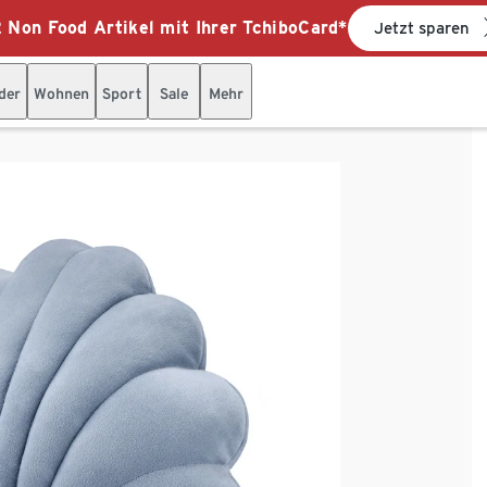
 Non Food Artikel mit Ihrer TchiboCard*
Jetzt sparen
der
Wohnen
Sport
Sale
Mehr