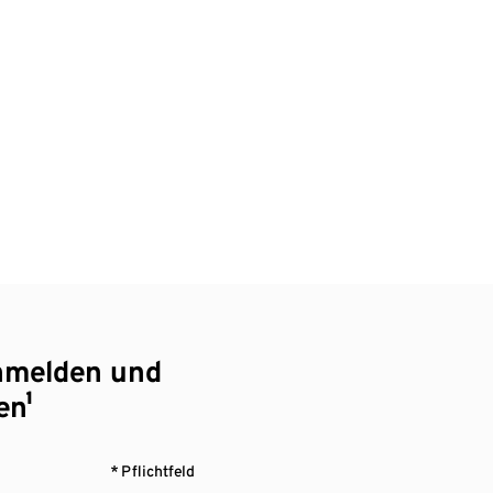
nmelden und
en¹
* Pflichtfeld