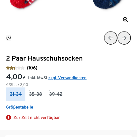
1/3
2 Paar Hausschuhsocken
(106)
4,00
inkl. MwSt.
zzgl. Versandkosten
€
€/Stück
2,00
31-34
35-38
39-42
Größentabelle
Zur Zeit nicht verfügbar