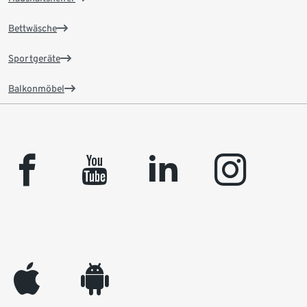
Bettwäsche
Sportgeräte
Balkonmöbel
facebook
youtube
linkedin
instagram
appleinc
android