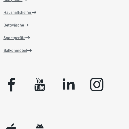
Haushaltshelfer
Bettwäsche
Sportgeräte
Balkonmöbel
facebook
youtube
linkedin
instagram