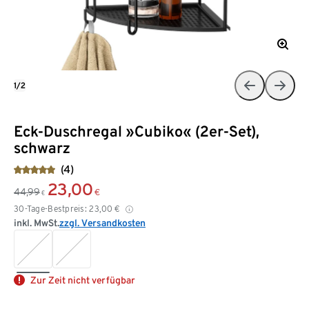
1/2
Eck-Duschregal »Cubiko« (2er-Set),
schwarz
(4)
23,00
44,99
€
€
30-Tage-Bestpreis:
23,00
€
inkl. MwSt.
zzgl. Versandkosten
Zur Zeit nicht verfügbar