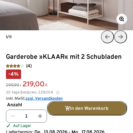
1/11
Garderobe »KLAAR« mit 2 Schubladen
(4)
-4%
219,00
299,99
€
€
30-Tage-Bestpreis:
229,00
€
inkl. MwSt.
zzgl. Versandkosten
Anzahl
In den Warenkorb
Auf Lager
Liefertermin:
Do., 13.08.2026 - Mo., 17.08.2026