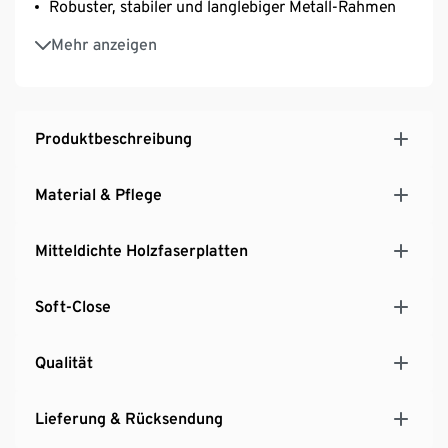
Robuster, stabiler und langlebiger Metall-Rahmen
Rahmen aus pulverbeschichtetem Stahl, weiß
Mehr anzeigen
lackiert
Schubladen mit seitlichen Auszugsschienen und
Soft-Close
Höhenverstellbare Füße für einen sicheren Stand
Produktbeschreibung
Material & Pflege
Mitteldichte Holzfaserplatten
Soft-Close
Qualität
Lieferung & Rücksendung