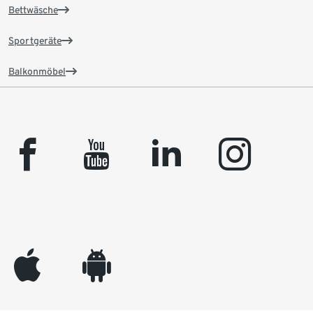
Bettwäsche
Sportgeräte
Balkonmöbel
facebook
youtube
linkedin
instagram
appleinc
android