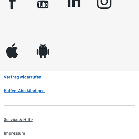
facebook
youtube
linkedin
instagram
appleinc
android
Vertrag widerrufen
Kaffee-Abo kündigen
Service & Hilfe
Impressum