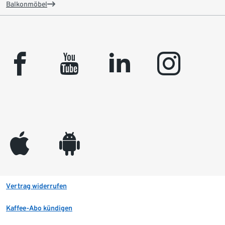
Balkonmöbel
facebook
youtube
linkedin
instagram
appleinc
android
Vertrag widerrufen
Kaffee-Abo kündigen