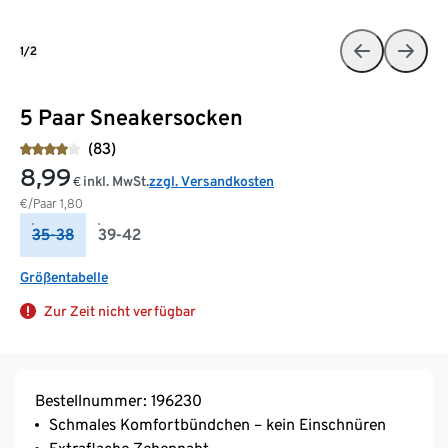
1/2
5 Paar Sneakersocken
(83)
8,99
inkl. MwSt.
zzgl. Versandkosten
€
€/Paar
1,80
35-38
39-42
Größentabelle
Zur Zeit nicht verfügbar
Bestellnummer: 196230
Schmales Komfortbündchen – kein Einschnüren