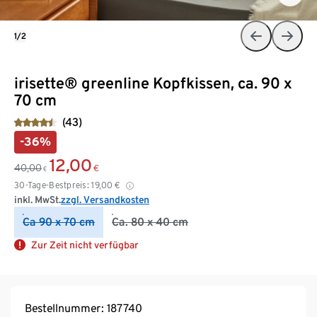
1/2
irisette® greenline Kopfkissen, ca. 90 x
70 cm
(43)
-36%
12,00
40,00
€
€
30-Tage-Bestpreis:
19,00
€
inkl. MwSt.
zzgl. Versandkosten
Ca 90 x 70 cm
Ca. 80 x 40 cm
Zur Zeit nicht verfügbar
Bestellnummer: 187740