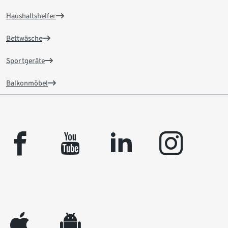
Haushaltshelfer
Bettwäsche
Sportgeräte
Balkonmöbel
facebook
youtube
linkedin
instagram
appleinc
android