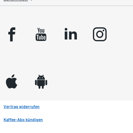
facebook
youtube
linkedin
instagram
appleinc
android
Vertrag widerrufen
Kaffee-Abo kündigen