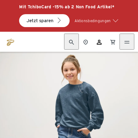
Mit TchiboCard -15% ab 2 Non Food Artikel*
Jetzt sparen
Aktionsbedingungen