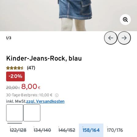
1/3
Kinder-Jeans-Rock, blau
(47)
-20%
8,00
20,00
€
€
30-Tage-Bestpreis:
10,00
€
inkl. MwSt.
zzgl. Versandkosten
122/128
134/140
146/152
158/164
170/176