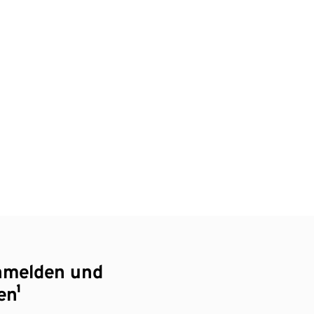
nmelden und
en¹