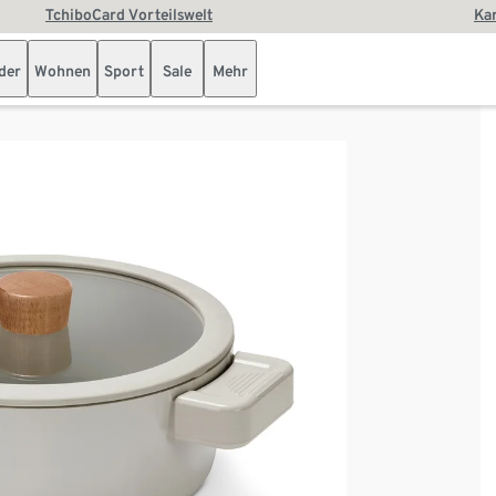
TchiboCard Vorteilswelt
Kar
der
Wohnen
Sport
Sale
Mehr