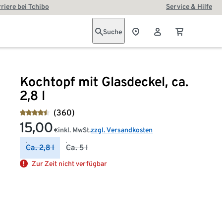
riere bei Tchibo
Service & Hilfe
Suche
Kochtopf mit Glasdeckel, ca.
2,8 l
(360)
15,00
inkl. MwSt.
zzgl. Versandkosten
€
Ca. 2,8 l
Ca. 5 l
Zur Zeit nicht verfügbar