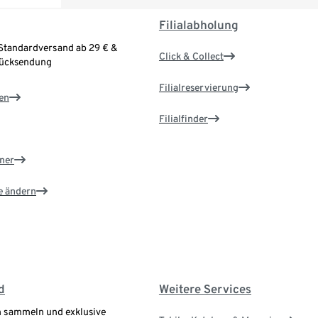
Filialabholung
Standardversand ab 29 € &
Click & Collect
Rücksendung
Filialreservierung
en
Filialfinder
ner
e ändern
d
Weitere Services
 sammeln und exklusive