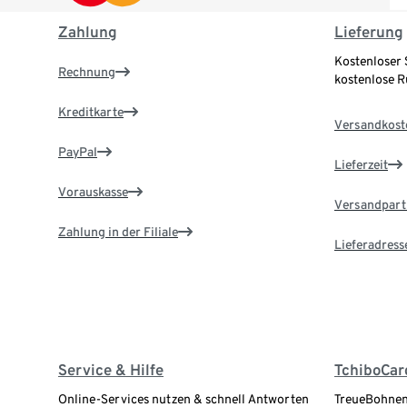
Zahlung
Lieferung
Kostenloser 
Rechnung
kostenlose 
Kreditkarte
Versandkost
PayPal
Lieferzeit
Vorauskasse
Versandpart
Zahlung in der Filiale
Lieferadress
Service & Hilfe
TchiboCar
Online-Services nutzen & schnell Antworten
TreueBohnen