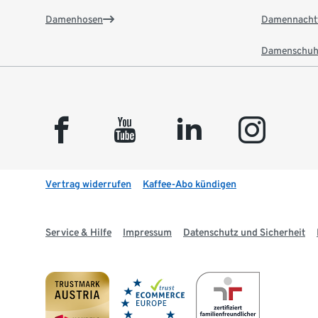
Damenhosen
Damennacht
Damenschuh
facebook
youtube
linkedin
instagram
Vertrag widerrufen
Kaffee-Abo kündigen
Service & Hilfe
Impressum
Datenschutz und Sicherheit