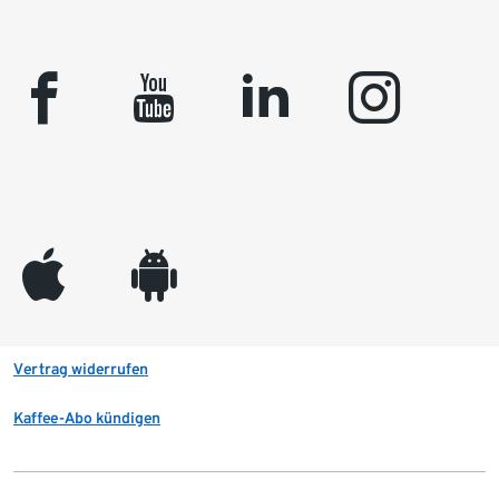
facebook
youtube
linkedin
instagram
appleinc
android
Vertrag widerrufen
Kaffee-Abo kündigen