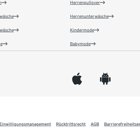
n
Herrenpullover
wäsche
Herrenunterwäsche
wäsche
Kindermode
e
Babymode
appleinc
android
Einwilligungsmanagement
Rücktrittsrecht
AGB
Barrierefreiheitse