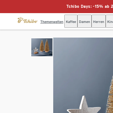
Tchibo Days: -15% ab 2
Themenwelten
Kaffee
Damen
Herren
Kin