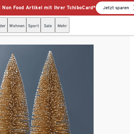
 Non Food Artikel mit Ihrer TchiboCard*
Jetzt sparen
der
Wohnen
Sport
Sale
Mehr