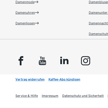
Damenmode
Damenbluse
Damenuhren
Damenunter
Damenhosen
Damennacht
Damenschuh
facebook
youtube
linkedin
instagram
Vertrag widerrufen
Kaffee-Abo kündigen
Service & Hilfe
Impressum
Datenschutz und Sicherheit