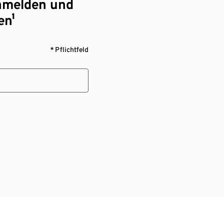
nmelden und
en¹
* Pflichtfeld