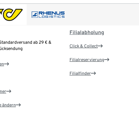
Filialabholung
Standardversand ab 29 € &
Click & Collect
Rücksendung
Filialreservierung
en
Filialfinder
ner
e ändern