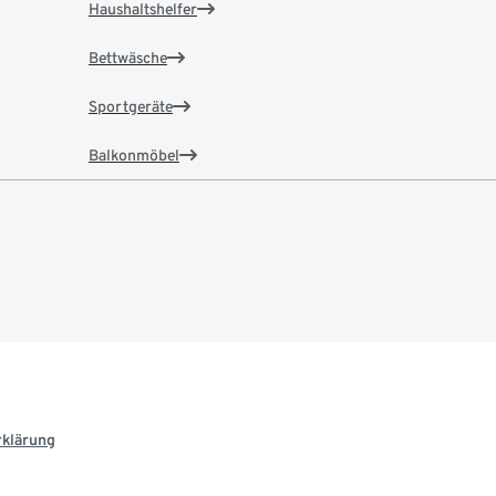
Haushaltshelfer
Bettwäsche
Sportgeräte
Balkonmöbel
rklärung