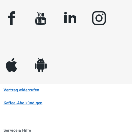
facebook
youtube
linkedin
instagram
appleinc
android
Vertrag widerrufen
Kaffee-Abo kündigen
Service & Hilfe