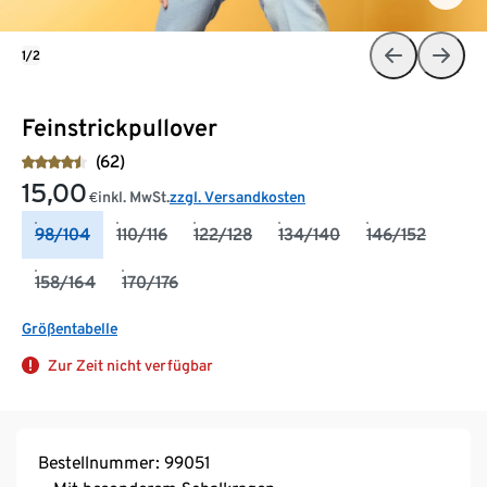
1/2
Feinstrickpullover
(62)
15,00
inkl. MwSt.
zzgl. Versandkosten
€
98/104
110/116
122/128
134/140
146/152
158/164
170/176
Größentabelle
Zur Zeit nicht verfügbar
Bestellnummer: 99051