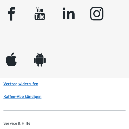
facebook
youtube
linkedin
instagram
appleinc
android
Vertrag widerrufen
Kaffee-Abo kündigen
Service & Hilfe