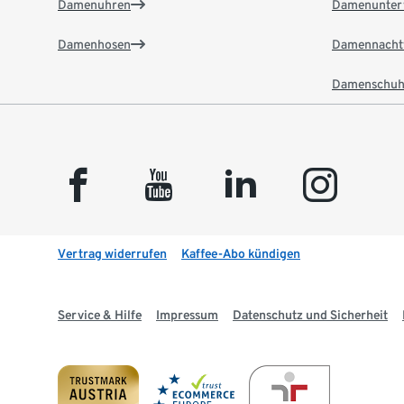
Damenuhren
Damenunter
Damenhosen
Damennacht
Damenschuh
facebook
youtube
linkedin
instagram
Vertrag widerrufen
Kaffee-Abo kündigen
Service & Hilfe
Impressum
Datenschutz und Sicherheit