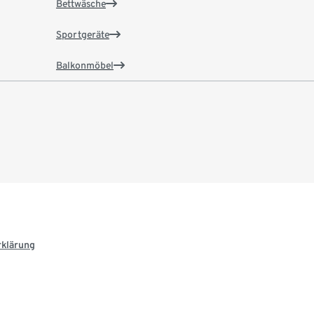
Bettwäsche
Sportgeräte
Balkonmöbel
rklärung