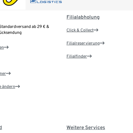
Filialabholung
Standardversand ab 29 € &
Click & Collect
Rücksendung
Filialreservierung
en
Filialfinder
ner
e ändern
d
Weitere Services