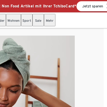
 Non Food Artikel mit Ihrer TchiboCard*
Jetzt sparen
der
Wohnen
Sport
Sale
Mehr