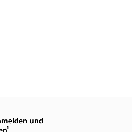
nmelden und
en¹