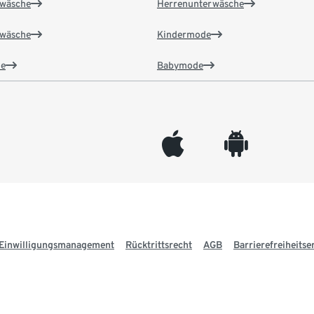
wäsche
Herrenunterwäsche
wäsche
Kindermode
e
Babymode
appleinc
android
Einwilligungsmanagement
Rücktrittsrecht
AGB
Barrierefreiheitse