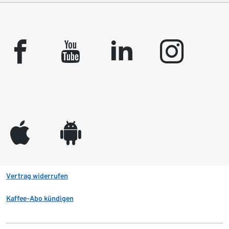
facebook
youtube
linkedin
instagram
appleinc
android
Vertrag widerrufen
Kaffee-Abo kündigen