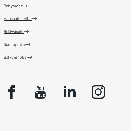
Babymode
Haushaltshelfer
Bettwäsche
Sportgeräte
Balkonmöbel
facebook
youtube
linkedin
instagram