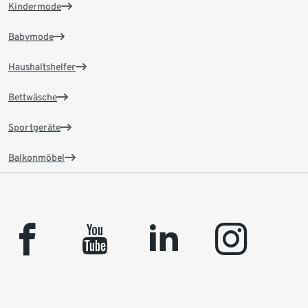
Kindermode
Babymode
Haushaltshelfer
Bettwäsche
Sportgeräte
Balkonmöbel
facebook
youtube
linkedin
instagram