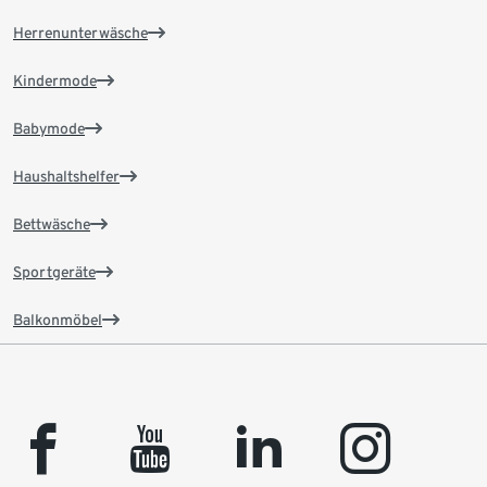
Herrenunterwäsche
Kindermode
Babymode
Haushaltshelfer
Bettwäsche
Sportgeräte
Balkonmöbel
facebook
youtube
linkedin
instagram