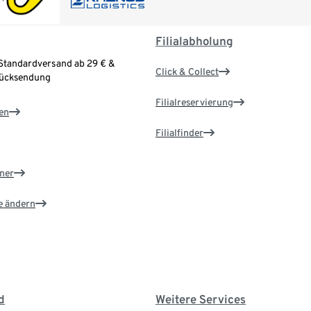
Filialabholung
Standardversand ab 29 € &
Click & Collect
Rücksendung
Filialreservierung
en
Filialfinder
ner
e ändern
d
Weitere Services