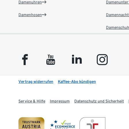
Damenuhren
Damenunter
Damenhosen
Damennacht
Damenschuh
facebook
youtube
linkedin
instagram
Vertrag widerrufen
Kaffee-Abo kündigen
Service & Hilfe
Impressum
Datenschutz und Sicherheit