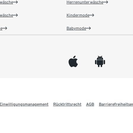
wäsche
Herrenunterwäsche
wäsche
Kindermode
e
Babymode
appleinc
android
Einwilligungsmanagement
Rücktrittsrecht
AGB
Barrierefreiheitse