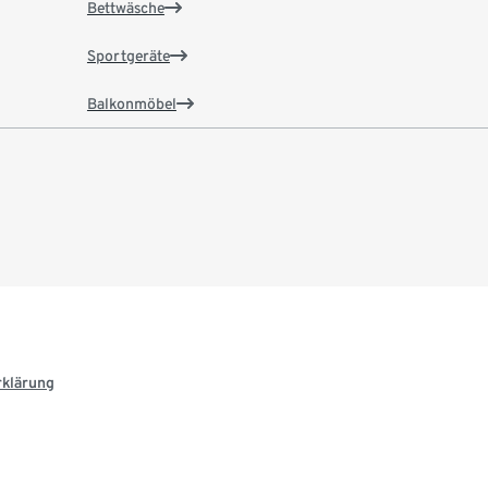
Bettwäsche
Sportgeräte
Balkonmöbel
rklärung