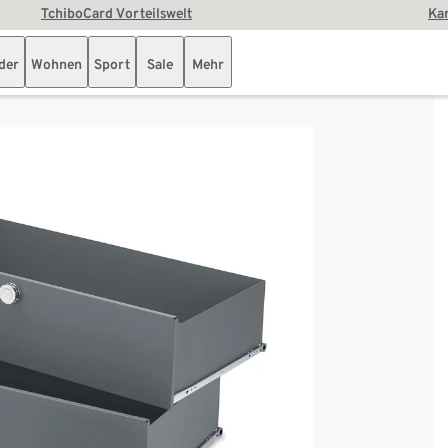
TchiboCard Vorteilswelt
Kar
der
Wohnen
Sport
Sale
Mehr