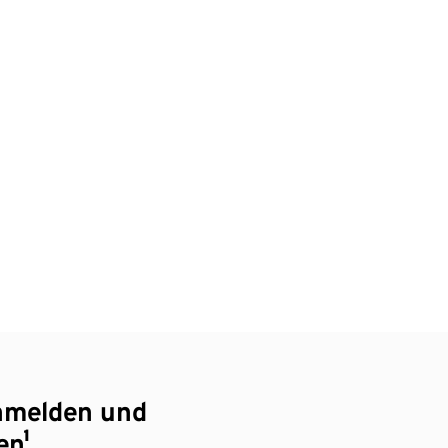
nmelden und
en¹