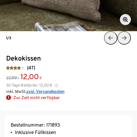
1/3
Dekokissen
(47)
12,00
22,99
€
€
30-Tage-Bestpreis:
12,00
€
inkl. MwSt.
zzgl. Versandkosten
Zur Zeit nicht verfügbar
Bestellnummer: 171893
Inklusive Füllkissen