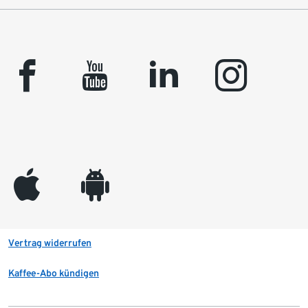
facebook
youtube
linkedin
instagram
appleinc
android
Vertrag widerrufen
Kaffee-Abo kündigen